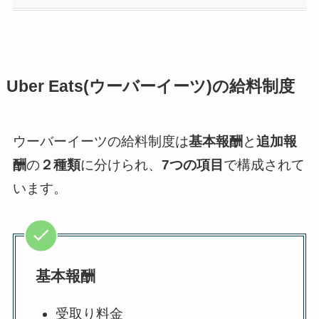
Uber Eats(
ウーバーイーツ
)
の給料制度
ウーバーイーツの給料制度は
基本報酬
と
追加報
酬
の
２種類
に分けられ、
7つの項目
で構成されて
います。
基本報酬
受取り料金