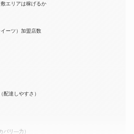
で倉敷エリアは稼げるか
バーイーツ）加盟店数
（配達しやすさ）
カバリ―力）