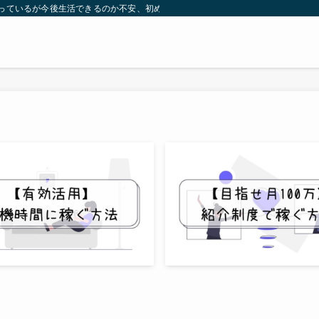
専業でやっているが今後生活できるのか不安、初めて配達をするけど稼げるのか心配。